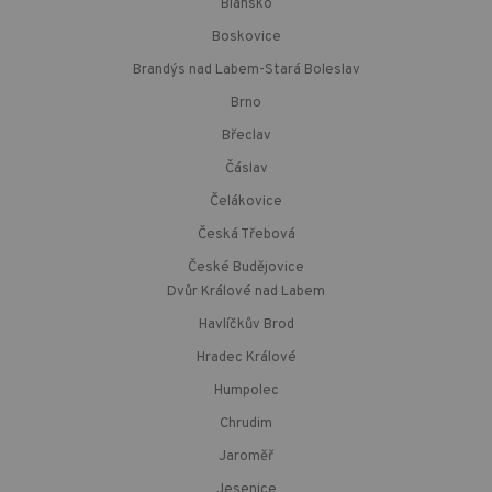
Blansko
Boskovice
Brandýs nad Labem-Stará Boleslav
Brno
Břeclav
Čáslav
Čelákovice
Česká Třebová
České Budějovice
Dvůr Králové nad Labem
Havlíčkův Brod
Hradec Králové
Humpolec
Chrudim
Jaroměř
Jesenice