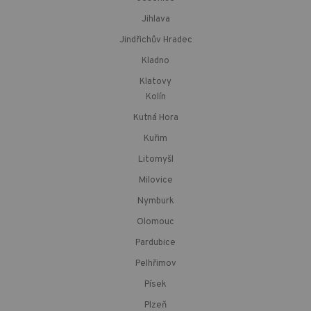
Jihlava
Jindřichův Hradec
Kladno
Klatovy
Kolín
Kutná Hora
Kuřim
Litomyšl
Milovice
Nymburk
Olomouc
Pardubice
Pelhřimov
Písek
Plzeň