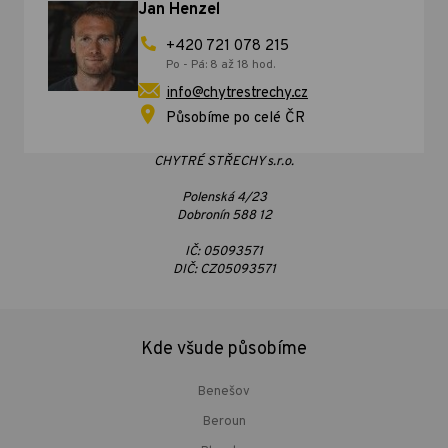
Jan Henzel
+420 721 078 215
Po - Pá: 8 až 18 hod.
info@chytrestrechy.cz
Působíme po celé ČR
CHYTRÉ STŘECHY s.r.o.
Polenská 4/23
Dobronín 588 12
IČ: 05093571
DIČ: CZ05093571
Kde všude působíme
Benešov
Beroun