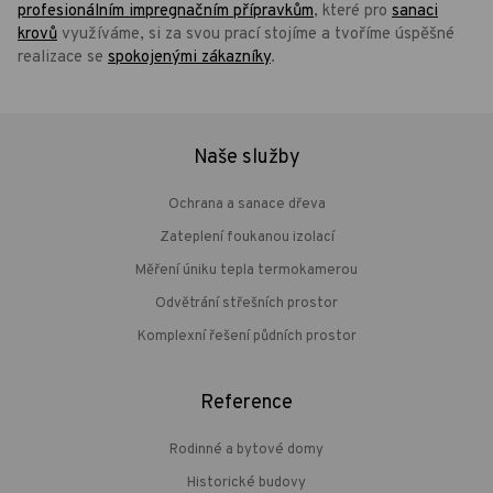
profesionálním impregnačním přípravkům
, které pro
sanaci
krovů
využíváme, si za svou prací stojíme a tvoříme úspěšné
realizace se
spokojenými zákazníky
.
Naše služby
Ochrana a sanace dřeva
Zateplení foukanou izolací
Měření úniku tepla termokamerou
Odvětrání střešních prostor
Komplexní řešení půdních prostor
Reference
Rodinné a bytové domy
Historické budovy