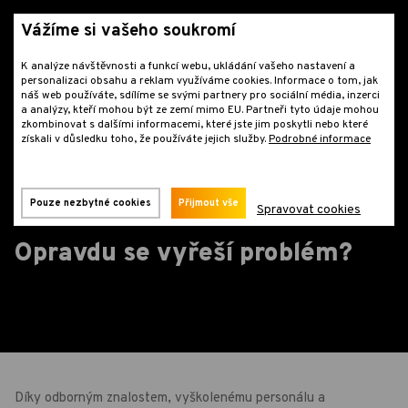
Vážíme si vašeho soukromí
K analýze návštěvnosti a funkcí webu, ukládání vašeho nastavení a
personalizaci obsahu a reklam využíváme cookies. Informace o tom, jak
náš web používáte, sdílíme se svými partnery pro sociální média, inzerci
a analýzy, kteří mohou být ze zemí mimo EU. Partneři tyto údaje mohou
zkombinovat s dalšími informacemi, které jste jim poskytli nebo které
získali v důsledku toho, že používáte jejich služby.
Podrobné informace
Časté otázky
Likvidace dřevokazů
Opravdu se vyřeší problém?
Pouze nezbytné cookies
Přijmout vše
Spravovat cookies
Opravdu se vyřeší problém?
Díky odborným znalostem, vyškolenému personálu a