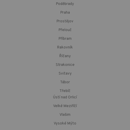
Poděbrady
Praha
Prostějov
Přelouč
Příbram
Rakovník
Říčany
Strakonice
Svitavy
Tábor
Třebíč
Ústí nad Orlicí
Velké Meziříčí
Vlašim
Vysoké Mýto