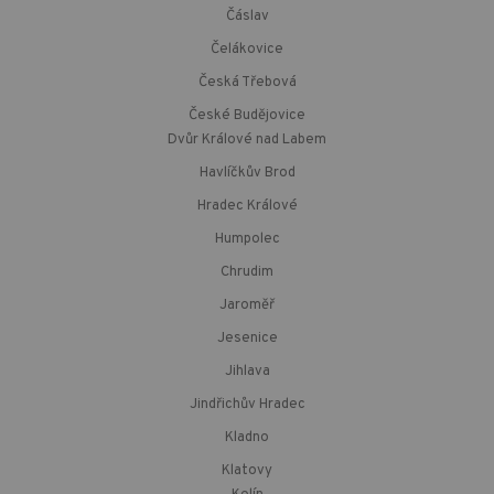
Čáslav
Čelákovice
Česká Třebová
České Budějovice
Dvůr Králové nad Labem
Havlíčkův Brod
Hradec Králové
Humpolec
Chrudim
Jaroměř
Jesenice
Jihlava
Jindřichův Hradec
Kladno
Klatovy