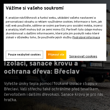
Vážíme si vašeho soukromí
K analýze návštěvnosti a funkcí webu, ukládání vašeho nastavení a
personalizaci obsahu a reklam využíváme cookies. Informace o tom, jak
náš web používáte, sdílíme se svými partnery pro sociální média, inzerci
a analýzy, kteří mohou být ze zemí mimo EU. Partneři tyto údaje mohou
zkombinovat s dalšími informacemi, které jste jim poskytli nebo které
získali v důsledku toho, že používáte jejich služby.
Podrobné informace
Břeclav
Zateplení střechy foukanou
Pouze nezbytné cookies
Přijmout vše
Spravovat cookies
izolací, sanace krovu a
ochrana dřeva: Břeclav
Vyřešte úniky tepla pomocí foukané izolace stropu v
Břeclavi. Vaši střechu také ochráníme před tesaříkem,
červotočem i dalšími dřevokazi. Sanace krovu je pro nás
hračka.