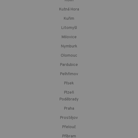
Kolín
Kutná Hora
Kuřim
Litomyšl
Milovice
Nymburk
Olomouc
Pardubice
Pelhřimov
Písek
Plzeň
Poděbrady
Praha
Prostějov
Přelouč
Příbram