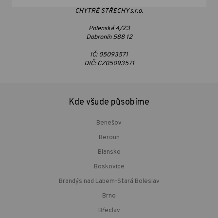
CHYTRÉ STŘECHY s.r.o.
Polenská 4/23
Dobronín 588 12
IČ: 05093571
DIČ: CZ05093571
Kde všude působíme
Benešov
Beroun
Blansko
Boskovice
Brandýs nad Labem-Stará Boleslav
Brno
Břeclav