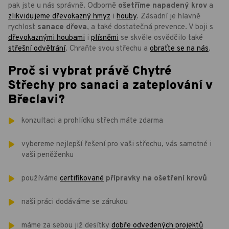
pak jste u nás správně. Odborně
ošetříme napadený krov
a
zlikvidujeme dřevokazný hmyz
i
houby
. Zásadní je hlavně
rychlost
sanace dřeva
, a také dostatečná prevence. V boji s
dřevokaznými houbami
i
plísněmi
se skvěle osvědčilo také
střešní odvětrání
. Chraňte svou střechu a
obraťte se na nás
.
Proč si vybrat právě Chytré
Střechy pro sanaci a zateplování v
Břeclavi?
konzultaci a prohlídku střech máte zdarma
vybereme nejlepší řešení pro vaši střechu, vás samotné i
vaši peněženku
používáme
certifikované
přípravky na ošetření krovů
naši práci dodáváme se zárukou
máme za sebou již desítky
dobře odvedených projektů