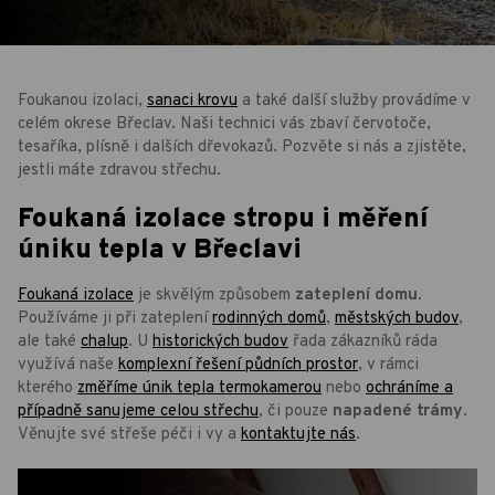
Foukanou izolaci,
sanaci krovu
a také další služby provádíme v
celém okrese Břeclav. Naši technici vás zbaví červotoče,
tesaříka, plísně i dalších dřevokazů. Pozvěte si nás a zjistěte,
jestli máte zdravou střechu.
Foukaná izolace stropu i měření
úniku tepla v Břeclavi
Foukaná izolace
je skvělým způsobem
zateplení domu
.
Používáme ji při zateplení
rodinných domů
,
městských budov
,
ale také
chalup
. U
historických budov
řada zákazníků ráda
využívá naše
komplexní řešení půdních prostor
, v rámci
kterého
změříme únik tepla termokamerou
nebo
ochráníme a
případně sanujeme celou střechu
, či pouze
napadené trámy
.
Věnujte své střeše péči i vy a
kontaktujte nás
.