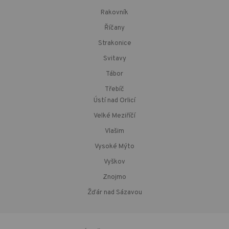
Rakovník
Říčany
Strakonice
Svitavy
Tábor
Třebíč
Ústí nad Orlicí
Velké Meziříčí
Vlašim
Vysoké Mýto
Vyškov
Znojmo
Žďár nad Sázavou