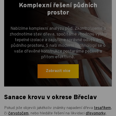
Komplexní řešení půdních
prostor
Nabízíme komplexní analýzu půd. Zkontrolujeme a
zhodnotíme stav dřeva, spočítáme vhodnou výšku
tepelné izolace a zajistíme správné odvětrání
půdního prostoru. S naší moderní technologií se o
vaše dřevěné konstrukce postaráme pečlivě a
přitom efektivně.
Zobrazit více
Sanace krovu v okrese Břeclav
Pokud jste objevili jakékoliv známky napadení dřeva
tesaříkem
,
či
červotočem
, nebo hledáte řešení na likvidaci
dřevomorky
,