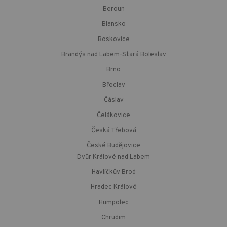
Beroun
Blansko
Boskovice
Brandýs nad Labem-Stará Boleslav
Brno
Břeclav
Čáslav
Čelákovice
Česká Třebová
České Budějovice
Dvůr Králové nad Labem
Havlíčkův Brod
Hradec Králové
Humpolec
Chrudim