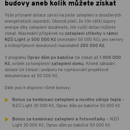
budovy aneb kolik můžete získat
Výše přiznané dotace závisí na ploše zateplení a dosažených
energetických úsporách. Obecně platí, že čím větší úspory
energie díky zateplení dosáhnete, tím vyšší dotaci můžete
získat. Maximální příspěvek na
zateplení střechy v rámci
NZÚ Light
je
500 000 Kč
(minimální 50 000 Kč), pro seniory
a nízkopříjmové domácnosti maximálně
250 000 Kč
.
V programu
Oprav dům po babičce
lze získat až
1 000 000
Kč
, ovšem za komplexní
zateplení domu
. Kromě základní
dotace lze čerpat i podporu na vypracování projektové
dokumentace až 50 000 Kč.
Dále jsou k dispozici různé bonusy:
Bonus za kombinaci zateplení a nového zdroje tepla
–
NZÚ Light 30 000 Kč, Oprav dům po babičce 50 000 Kč
Bonus za kombinaci zateplení a fotovoltaiky
– NZÚ
Light 30 000 Kč, Oprav dům po babičce 50 000 Kč