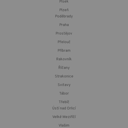
Písek
Plzeň
Poděbrady
Praha
Prostějov
Přelouč
Příbram
Rakovník
Říčany
Strakonice
Svitavy
Tábor
Třebíč
Ústí nad Orlicí
Velké Meziříčí
Vlašim