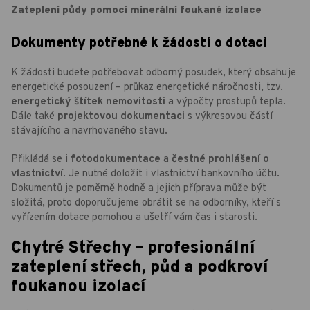
Zateplení půdy pomocí minerální foukané izolace
Dokumenty potřebné k žádosti o dotaci
K žádosti budete potřebovat odborný posudek, který obsahuje
energetické posouzení – průkaz energetické náročnosti, tzv.
energetický štítek nemovitosti
a výpočty prostupů tepla.
Dále také
projektovou dokumentaci
s výkresovou částí
stávajícího a navrhovaného stavu.
Přikládá se i
fotodokumentace
a
čestné prohlášení o
vlastnictví
. Je nutné doložit i vlastnictví bankovního účtu.
Dokumentů je poměrně hodně a jejich příprava může být
složitá, proto doporučujeme obrátit se na odborníky, kteří s
vyřízením dotace pomohou a ušetří vám čas i starosti.
Chytré Střechy – profesionální
zateplení střech, půd a podkroví
foukanou izolací