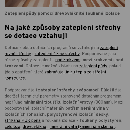
Zateplení půdy pomocí dřevovláknité foukané izolace
Na jaké způsoby zateplení střechy
se dotace vztahují
Dotace z obou dotačních programů se vztahují na
zateplení
rovné střechy
i
zateplení šikmé střechy
. Podporované jsou
různé způsoby zateplení –
nad krokvemi
,
mezi krokvemi
i
pod
krokvemi
. Dotace je možné získat i na
zateplení půdy
, pokud
jde o opatření, které
zabraňuje úniku tepla ze střešní
konstrukce
.
Podporované je i
zateplení střechy svépomocí
. Důležité je
dodržet technické parametry stanovené dotačním programem,
například
minimální tloušťku izolační vrstvy
(300 mm). Mezi
podporované izolační materiály patří
minerální vlna v
izolačních rohožích
,
polystyrenové izolační desky
,
stříkaná PUR pěna
a foukaná izolace –
foukaný polystyren
,
celulóza
,
dřevovlákno
i
minerální vata (kamenná a skelná)
.