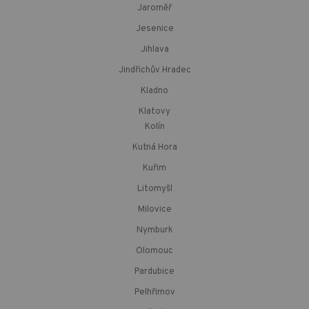
Jaroměř
Jesenice
Jihlava
Jindřichův Hradec
Kladno
Klatovy
Kolín
Kutná Hora
Kuřim
Litomyšl
Milovice
Nymburk
Olomouc
Pardubice
Pelhřimov