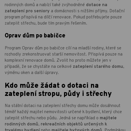
rodinných domů a nabízí také zvýhodněné
dotace na
zateplení pro seniory
a domácnosti s nižšími příjmy. Dotační
program přispívá na dílčí renovace. Pokud potřebujete pouze
zateplit střechu, bude tím pravým řešením.
Oprav dům po babičce
Program Oprav dům po babičce cílí na mladší rodiny, které se
rozhodly zrekonstruovat starší nemovitost. Přispívá pouze na
komplexní renovace domů. Zvolit ho proto můžete jen v
případě, že se chystáte na celkové
zateplení starého domu
,
výměnu oken a další úpravy.
Kdo může žádat o dotaci na
zateplení stropu, půdy i střechy
Na státní dotaci na zateplení střechy domu může dosáhnout
téměř každý majitel nemovitosti určené k bydlení, který chce
zateplit střechu nebo půdu. Jedná se například o
majitele
rodinných domů
,
rekreačních objektů určených k
trvalému bydlení
nebo
majitele bytových domů
. Podmínkou