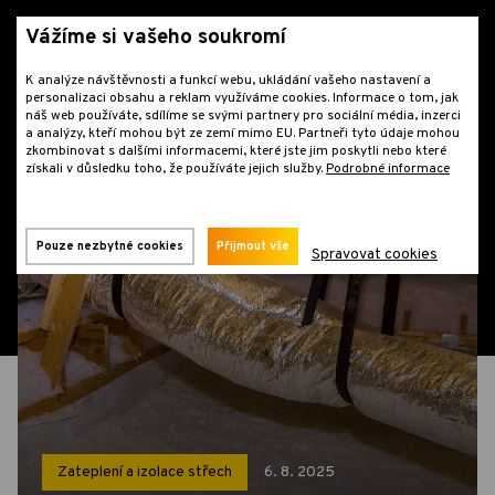
Vážíme si vašeho soukromí
K analýze návštěvnosti a funkcí webu, ukládání vašeho nastavení a
personalizaci obsahu a reklam využíváme cookies. Informace o tom, jak
náš web používáte, sdílíme se svými partnery pro sociální média, inzerci
a analýzy, kteří mohou být ze zemí mimo EU. Partneři tyto údaje mohou
zkombinovat s dalšími informacemi, které jste jim poskytli nebo které
získali v důsledku toho, že používáte jejich služby.
Podrobné informace
Blog
Zateplení a izolace střech
Dotace na zateplení střechy
Pouze nezbytné cookies
Přijmout vše
Spravovat cookies
Zateplení a izolace střech
6. 8. 2025