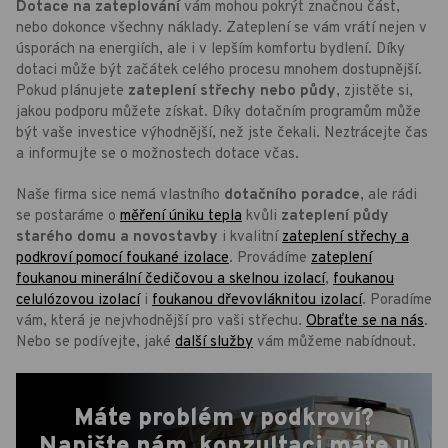
Dotace na zateplování
vám mohou pokrýt značnou část,
nebo dokonce všechny náklady. Zateplení se vám vrátí nejen v
úsporách na energiích, ale i v lepším komfortu bydlení. Díky
dotaci může být začátek celého procesu mnohem dostupnější.
Pokud plánujete
zateplení střechy nebo půdy
, zjistěte si,
jakou podporu můžete získat. Díky dotačním programům může
být vaše investice výhodnější, než jste čekali. Neztrácejte čas
a informujte se o možnostech dotace včas.
Naše firma sice nemá vlastního
dotačního poradce
, ale rádi
se postaráme o
měření úniku tepla
kvůli
zateplení půdy
starého domu a novostavby
i kvalitní
zateplení střechy a
podkroví pomocí foukané izolace
. Provádíme
zateplení
foukanou minerální čedičovou a skelnou izolací
,
foukanou
celulózovou izolací
i
foukanou dřevovláknitou izolací
. Poradíme
vám, která je nejvhodnější pro vaši střechu.
Obraťte se na nás
.
Nebo se podívejte, jaké
další služby
vám můžeme nabídnout.
Máte problém v podkroví?
Napište nám, konzultaci máte u