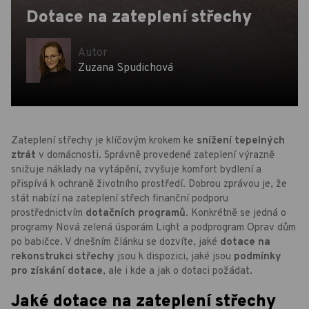
Dotace na zateplení střechy
Autor
Zuzana Spudichová
Zateplení střechy je klíčovým krokem ke
snížení tepelných
ztrát
v domácnosti. Správně provedené zateplení výrazně
snižuje náklady na vytápění, zvyšuje komfort bydlení a
přispívá k ochraně životního prostředí. Dobrou zprávou je, že
stát nabízí na zateplení střech finanční podporu
prostřednictvím
dotačních programů
. Konkrétně se jedná o
programy Nová zelená úsporám Light a podprogram Oprav dům
po babičce. V dnešním článku se dozvíte, jaké
dotace na
rekonstrukci střechy
jsou k dispozici, jaké jsou
podmínky
pro získání dotace
, ale i kde a jak o dotaci požádat.
Jaké dotace na zateplení střechy