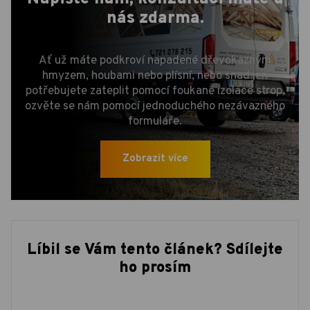
nás
zdarma
.
Ať už máte podkroví napadené dřevokazným
hmyzem, houbami nebo plísní, nebo snad jen
potřebujete zateplit pomocí foukané izolace strop,
ozvěte se nám pomocí jednoduchého nezávazného
formuláře.
Zobrazit více
Líbil se Vám tento článek? Sdílejte
ho prosím