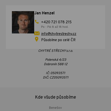
Jan Henzel
+420 721 078 215
Po - Pá: 8 až 18 hod.
info@chytrestrechy.cz
Působíme po celé ČR
CHYTRÉ STŘECHY s.r.o.
Polenská 4/23
Dobronín 588 12
IČ: 05093571
DIČ: CZ05093571
Kde všude působíme
Benešov