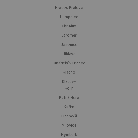
Hradec Králové
Humpolec
Chrudim
Jaroměř
Jesenice
Jihlava
Jindřichův Hradec
Kladno
Klatovy
Kolín
Kutná Hora
Kuřim
Litomyšl
Milovice
Nymburk