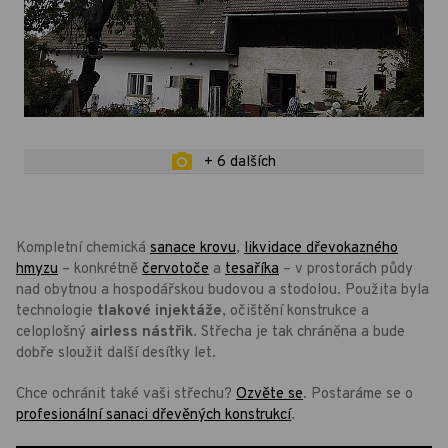
+ 6 dalších
Kompletní chemická
sanace krovu
,
likvidace dřevokazného
hmyzu
– konkrétně
červotoče
a
tesaříka
– v prostorách půdy
nad obytnou a hospodářskou budovou a stodolou. Použita byla
technologie
tlakové injektáže
, očištění konstrukce a
celoplošný
airless nástřik
. Střecha je tak chráněna a bude
dobře sloužit další desítky let.
Chce ochránit také vaši střechu?
Ozvěte se
. Postaráme se o
profesionální sanaci dřevěných konstrukcí
.