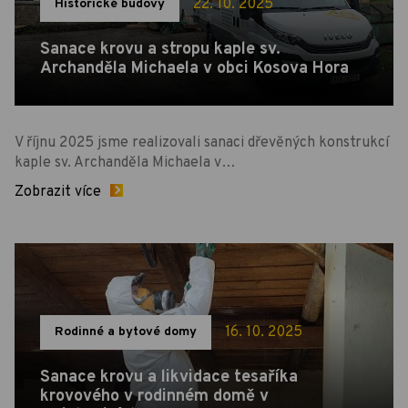
22. 10. 2025
Historické budovy
Sanace krovu a stropu kaple sv.
Archanděla Michaela v obci Kosova Hora
V říjnu 2025 jsme realizovali sanaci dřevěných konstrukcí
kaple sv. Archanděla Michaela v…
Zobrazit více
16. 10. 2025
Rodinné a bytové domy
Sanace krovu a likvidace tesaříka
krovového v rodinném domě v