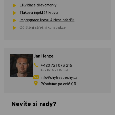
Likvidace dřevomorky
Tlaková injektáž krovu
Impregnace krovu Airless nástřik
Očištění střešní konstrukce
Jan Henzel
+420 721 078 215
Po - Pá: 8 až 18 hod.
info@chytrestrechy.cz
Působíme po celé ČR
Nevíte si rady?