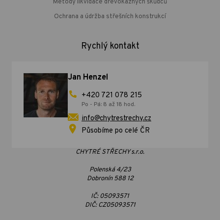
Metody likvidace dřevokazných škůdců
Ochrana a údržba střešních konstrukcí
Rychlý kontakt
Jan Henzel
+420 721 078 215
Po - Pá: 8 až 18 hod.
info@chytrestrechy.cz
Působíme po celé ČR
CHYTRÉ STŘECHY s.r.o.
Polenská 4/23
Dobronín 588 12
IČ: 05093571
DIČ: CZ05093571