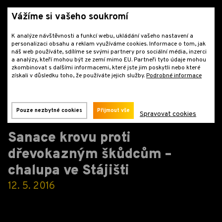
Vážíme si vašeho soukromí
K analýze návštěvnosti a funkcí webu, ukládání vašeho nastavení a
personalizaci obsahu a reklam využíváme cookies. Informace o tom, jak
náš web používáte, sdílíme se svými partnery pro sociální média, inzerci
a analýzy, kteří mohou být ze zemí mimo EU. Partneři tyto údaje mohou
zkombinovat s dalšími informacemi, které jste jim poskytli nebo které
získali v důsledku toho, že používáte jejich služby.
Podrobné informace
Reference
Ošetření dřeva u chalup a roubenek
Kompletní chemická sanace krovu - chalupa ve Stájišti
Pouze nezbytné cookies
Přijmout vše
Spravovat cookies
Sanace krovu proti
dřevokazným škůdcům –
chalupa ve Stájišti
12. 5. 2016