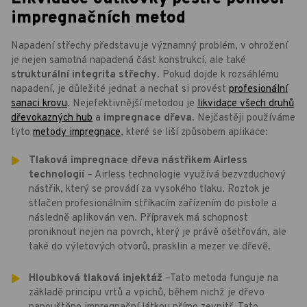
impregnačních metod
Napadení střechy představuje významný problém, v ohrožení
je nejen samotná napadená část konstrukcí, ale také
strukturální integrita střechy
. Pokud dojde k rozsáhlému
napadení, je důležité jednat a nechat si provést
profesionální
sanaci krovu
. Nejefektivnější metodou je
likvidace všech druhů
dřevokazných hub
a
impregnace dřeva
. Nejčastěji používáme
tyto
metody impregnace
, které se liší způsobem aplikace:
Tlaková impregnace dřeva nástřikem Airless
technologií
– Airless technologie využívá bezvzduchový
nástřik, který se provádí za vysokého tlaku. Roztok je
stlačen profesionálním stříkacím zařízením do pistole a
následně aplikován ven. Přípravek má schopnost
proniknout nejen na povrch, který je právě ošetřován, ale
také do výletových otvorů, prasklin a mezer ve dřevě.
Hloubková tlaková injektáž
–Tato metoda funguje na
základě principu vrtů a vpichů, během nichž je dřevo