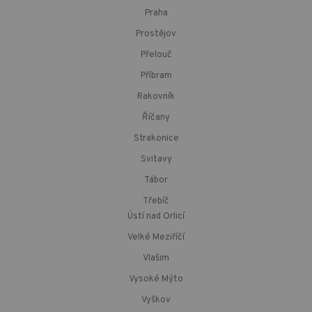
Praha
Prostějov
Přelouč
Příbram
Rakovník
Říčany
Strakonice
Svitavy
Tábor
Třebíč
Ústí nad Orlicí
Velké Meziříčí
Vlašim
Vysoké Mýto
Vyškov