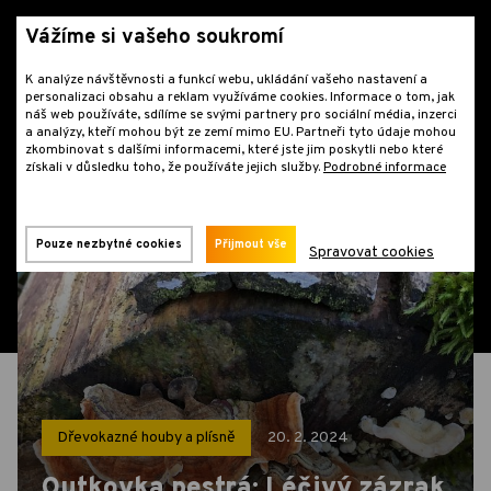
Vážíme si vašeho soukromí
K analýze návštěvnosti a funkcí webu, ukládání vašeho nastavení a
personalizaci obsahu a reklam využíváme cookies. Informace o tom, jak
náš web používáte, sdílíme se svými partnery pro sociální média, inzerci
a analýzy, kteří mohou být ze zemí mimo EU. Partneři tyto údaje mohou
zkombinovat s dalšími informacemi, které jste jim poskytli nebo které
získali v důsledku toho, že používáte jejich služby.
Podrobné informace
Blog
Dřevokazné houby a plísně
Outkovka pestrá
Pouze nezbytné cookies
Přijmout vše
Spravovat cookies
Dřevokazné houby a plísně
20. 2. 2024
Outkovka pestrá: Léčivý zázrak