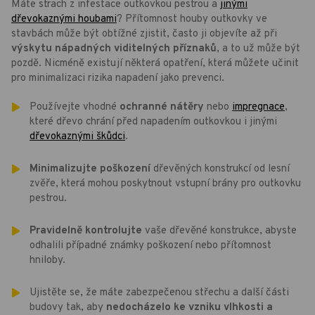
Máte strach z infestace outkovkou pestrou a
jinými
dřevokaznými houbami
? Přítomnost houby outkovky ve
stavbách může být obtížné zjistit, často ji objevíte až při
výskytu nápadných viditelných příznaků
, a to už může být
pozdě. Nicméně existují některá opatření, která můžete učinit
pro minimalizaci rizika napadení jako prevenci.
Používejte vhodné
ochranné nátěry
nebo
impregnace
,
které dřevo chrání před napadením outkovkou i jinými
dřevokaznými škůdci
.
Minimalizujte poškození
dřevěných konstrukcí od lesní
zvěře, která mohou poskytnout vstupní brány pro outkovku
pestrou.
Pravidelně kontrolujte
vaše dřevěné konstrukce, abyste
odhalili případné známky poškození nebo přítomnost
hniloby.
Ujistěte se, že máte zabezpečenou střechu a další části
budovy tak, aby
nedocházelo ke vzniku vlhkosti a