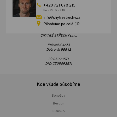
+420 721 078 215
Po - Pá: 8 až 18 hod.
info@chytrestrechy.cz
Působíme po celé ČR
CHYTRÉ STŘECHY s.r.o.
Polenská 4/23
Dobronín 588 12
IČ: 05093571
DIČ: CZ05093571
Kde všude působíme
Benešov
Beroun
Blansko