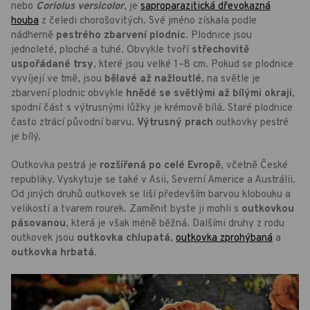
nebo
Coriolus versicolor
, je
saproparazitická dřevokazná
houba
z čeledi chorošovitých. Své jméno získala podle
nádherně
pestrého zbarvení plodnic
. Plodnice jsou
jednoleté, ploché a tuhé. Obvykle tvoří
střechovitě
uspořádané trsy
, které jsou velké 1–8 cm. Pokud se plodnice
vyvíjejí ve tmě, jsou
bělavé až nažloutlé
, na světle je
zbarvení plodnic obvykle
hnědé se světlými až bílými okraji
,
spodní část s výtrusnými lůžky je krémově bílá. Staré plodnice
často ztrácí původní barvu.
Výtrusný prach
outkovky pestré
je bílý.
Outkovka pestrá je
rozšířená po celé Evropě
, včetně České
republiky. Vyskytuje se také v Asii, Severní Americe a Austrálii.
Od jiných druhů outkovek se liší především barvou klobouku a
velikostí a tvarem rourek. Zaměnit byste ji mohli s
outkovkou
pásovanou
, která je však méně běžná. Dalšími druhy z rodu
outkovek jsou
outkovka chlupatá
,
outkovka zprohýbaná
a
outkovka hrbatá
.