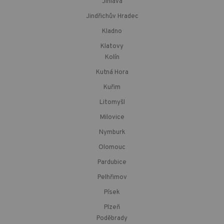
Jihlava
Jindřichův Hradec
Kladno
Klatovy
Kolín
Kutná Hora
Kuřim
Litomyšl
Milovice
Nymburk
Olomouc
Pardubice
Pelhřimov
Písek
Plzeň
Poděbrady