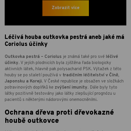
Zobrazit více
Léčivá houba outkovka pestrá aneb jaké má
Coriolus účinky
Outkovka pestrá – Coriolus
je známá také pro své
léčivé
účinky
. V jejích plodnicích byla zjištěna řada biologicky
aktivních látek, hlavně pak polysacharid PSK. Výtažek z této
houby se po staletí používá v
tradičním léčitelství v Číně,
Japonsku a Koreji
. V České republice je obsažen ve složkách
potravinových doplňků ke
zvýšení imunity
. Dále byly tyto
látky pozitivně testovány jako látky zlepšující prognózu u
pacientů s některými nádorovými onemocněními.
Ochrana dřeva proti dřevokazné
houbě outkovce