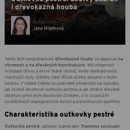
i dřevokazná houba
Autor
Jana Mládková
Tento druh pestrobarevné
dřevokazné houby
se objevuje
na
stromech a
na dřevěných konstrukcích
. Má schopnost
rozkládat dřevo a mrtvé tkáně stromů. Vedle destruktivních
vlastností, byly zjištěny také léčivé účinky spojené s touto
houbou. V našem článku se podíváme především na způsoby,
jak účinně likvidovat outkovku pestrou a jak chránit dřevěné
struktury před jejím škodlivým účinkem, a to za použití
osvědčených impregnačních metod a preventivních opatření.
Charakteristika outkovky pestré
Outkovka pestrá
, latinsky známá jako
Trametes versicolor