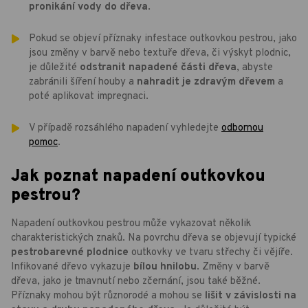
pronikání vody do dřeva
.
Pokud se objeví příznaky infestace outkovkou pestrou, jako
jsou změny v barvě nebo textuře dřeva, či výskyt plodnic,
je důležité
odstranit napadené části dřeva
, abyste
zabránili šíření houby a
nahradit je zdravým dřevem
a
poté aplikovat impregnaci.
V případě rozsáhlého napadení vyhledejte
odbornou
pomoc
.
Jak poznat napadení outkovkou
pestrou?
Napadení outkovkou pestrou může vykazovat několik
charakteristických znaků. Na povrchu dřeva se objevují typické
pestrobarevné plodnice
outkovky ve tvaru střechy či vějíře.
Infikované dřevo vykazuje
bílou hnilobu
. Změny v barvě
dřeva, jako je tmavnutí nebo zčernání, jsou také běžné.
Příznaky mohou být různorodé a mohou se
lišit v závislosti na