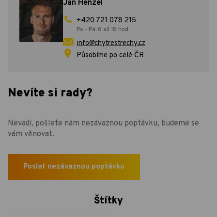
Jan Henzel
+420 721 078 215
Po - Pá: 8 až 18 hod.
info@chytrestrechy.cz
Působíme po celé ČR
Nevíte si rady?
Nevadí, pošlete nám nezávaznou poptávku, budeme se
vám věnovat.
Poslat nezávaznou poptávku
Štítky