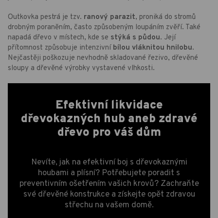
Outkovka pestrá je tzv.
ranový parazit
, proniká do stromů
drobným poraněním, často způsobeným loupáním zvěří. Také
napadá dřevo v místech, kde se
stýká s půdou
. Její
přítomnost způsobuje intenzivní
bílou vláknitou hnilobu
.
Nejčastěji poškozuje nevhodně skladované řezivo, dřevěné
sloupy a dřevěné výrobky vystavené vlhkosti.
Efektivní likvidace
dřevokazných hub aneb zdravé
dřevo pro váš dům
Nevíte, jak na efektivní boj s dřevokaznými
houbami a plísní? Potřebujete poradit s
preventivním ošetřením vašich krovů? Zachraňte
své dřevěné konstrukce a získejte opět zdravou
střechu na vašem domě.