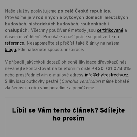
Naše služby poskytujeme
po celé České republice
.
Provádíme je
v rodinných a bytových domech, městských
budovách, historických budovách, roubenkách i
chalupách
. Všechny používané metody jsou
certifikované
a
časem osvědčené. Pro ukázku naší práce se podívejte na
reference
. Nezapomeňte si přečíst také články na našem
blogu
, kde naleznete spoustu inspirace.
V případě jakýchkoli dotazů ohledně likvidace dřevokazů nás
neváhejte kontaktovat na telefonním čísle
+420 721 078 215
nebo prostřednictvím e-mailové adresy
info@chytrestrechy.cz
.
S likvidací outkovky pestré (
Coriolus versicolor
) máme bohaté
zkušenosti a rádi vám poradíme a pomůžeme.
Líbil se Vám tento článek? Sdílejte
ho prosím