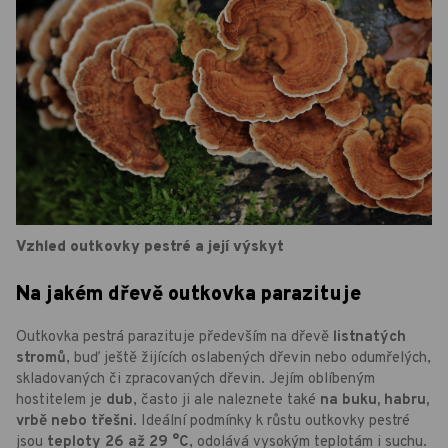
Vzhled outkovky pestré a její výskyt
Na jakém dřevě outkovka parazituje
Outkovka pestrá parazituje především na dřevě
listnatých
stromů
, buď ještě žijících oslabených dřevin nebo odumřelých,
skladovaných či zpracovaných dřevin. Jejím oblíbeným
hostitelem je
dub
, často ji ale naleznete také
na buku, habru,
vrbě nebo třešni
. Ideální podmínky k růstu outkovky pestré
jsou
teploty 26 až 29 °C
, odolává vysokým teplotám i suchu.