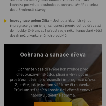
napouštěno impregnační látkou přímo zevnitř. Tato
technika poskytuje dlouhodobou ochranu téměř po celou
dobu životnosti stavby.
Impregnace gelem Xilix
– Jednou z hlavních výhod
impregnace gelem je její schopnost proniknout do dřeva až
do hloubky 2–5 cm, což představuje několikanásobně větší
dosah než u konkurenčních produktů.
Ochrana a sanace dřeva
Ochraňte vaše dřevěné konstrukce před
dřevokaznými škůdci, plísní a vlivy počasí
prostřednictvím profesionální impregnace dřeva.
Zjistěte, jak je na tom váš krov či roubenka.
Průzkum střešních konstrukcí včetně cenové
nabídky uděláme zdarma.