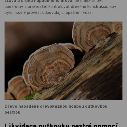
stavu a druhu napadeného dřeva
. Je důležité být
obezřetný a pravidelně kontrolovat dřevěné konstrukce, aby
bylo možné provést odpovídající opatření včas.
Dřevo napadané dřevokaznou houbou outkovkou
pestrou
Likvidace outkovky pestré pomocí