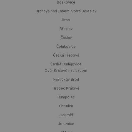
Boskovice
Brandýs nad Labem-Stará Boleslav
Brno
Břeclav
Čáslav
Čelákovice
Česká Třebová
České Budějovice
Dvůr Králové nad Labem
Havlíčkův Brod
Hradec Králové
Humpolec
Chrudim
Jaroměř
Jesenice