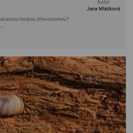
Autor
Jana Mládková
řevokaznou houbou dřevomorkou?
?…