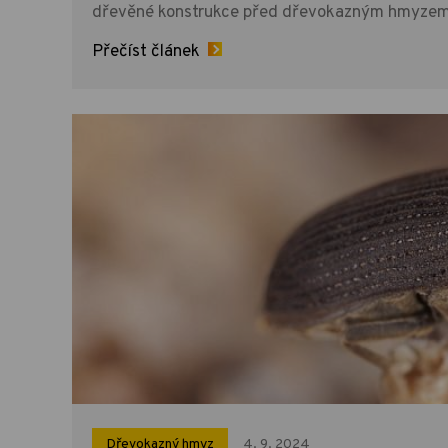
dřevěné konstrukce před dřevokazným hmyze
Přečíst článek
Dřevokazný hmyz
4. 9. 2024