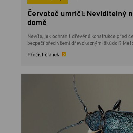
Červotoč umrlčí: Neviditelný n
domě
Nevíte, jak ochránit dřevěné konstrukce před č
bezpečí před všemi dřevokaznými škůdci? Me
Přečíst článek