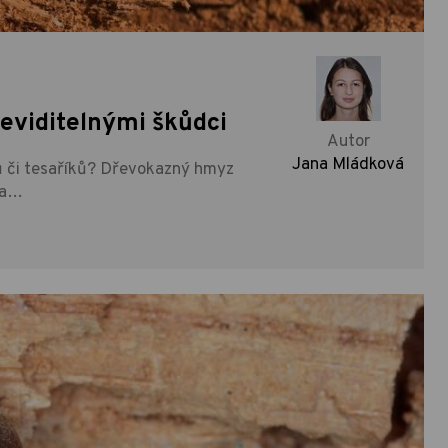
eviditelnými škůdci
Autor
Jana Mládková
ů či tesaříků? Dřevokazný hmyz
 a…