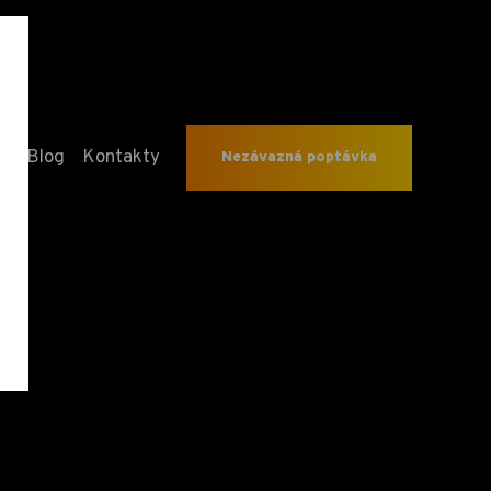
y
Blog
Kontakty
Nezávazná poptávka