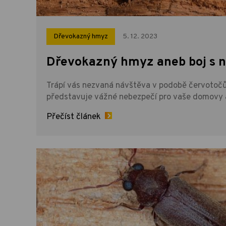
Dřevokazný hmyz
5. 12. 2023
Dřevokazný hmyz aneb boj s n
Trápí vás nezvaná návštěva v podobě červotoč
představuje vážné nebezpečí pro vaše domovy
Přečíst článek