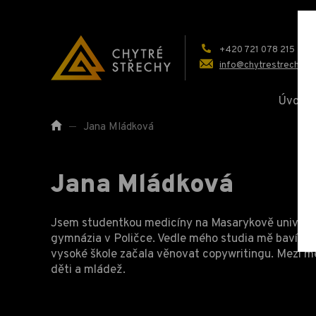
+420 721 078 215
info@chytrestrechy.cz
Úvod
Jana Mládková
Jana Mládková
Jsem studentkou medicíny na Masarykově univerzit
gymnázia v Poličce. Vedle mého studia mě baví tak
vysoké škole začala věnovat copywritingu. Mezi mé 
děti a mládež.