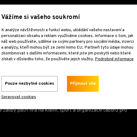
Vážíme si vašeho soukromí
K analýze návštěvnosti a funkcí webu, ukládání vašeho nastavení a
personalizaci obsahu a reklam využíváme cookies. Informace o tom, jak
náš web používáte, sdílíme se svými partnery pro sociální média, inzerci
O nás
Naše služby
Reference
Certifikáty
Časté otázk
a analýzy, kteří mohou být ze zemí mimo EU. Partneři tyto údaje mohou
zkombinovat s dalšími informacemi, které jste jim poskytli nebo které
získali v důsledku toho, že používáte jejich služby.
Podrobné informace
Pouze nezbytné cookies
Přijmout vše
ě v Brně, kam mě přijali po absolvování státního
Spravovat cookies
é práce s texty, a proto jsem se ve volném čase na
záliby patří hra na klavír, sport a organizace táborů pro