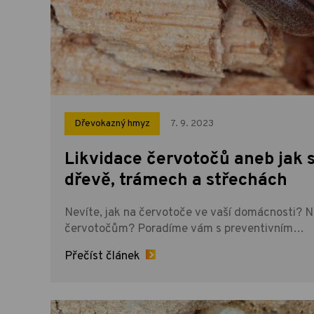
Dřevokazný hmyz
7. 9. 2023
Likvidace červotočů aneb jak 
dřevě, trámech a střechách
Nevíte, jak na červotoče ve vaší domácnosti? N
červotočům? Poradíme vám s preventivním…
Přečíst článek