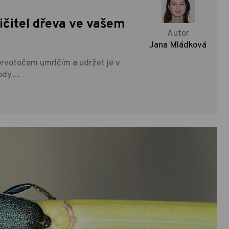
ičitel dřeva ve vašem
Autor
Jana Mládková
ervotočem umrlčím a udržet je v
tody…