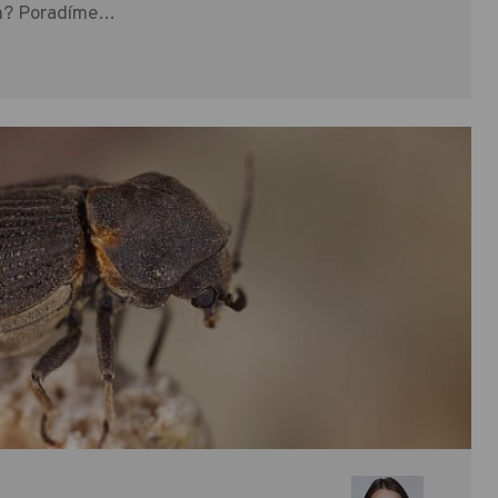
m? Poradíme…