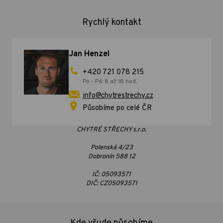
Rychlý kontakt
Jan Henzel
+420 721 078 215
Po - Pá: 8 až 18 hod.
info@chytrestrechy.cz
Působíme po celé ČR
CHYTRÉ STŘECHY s.r.o.
Polenská 4/23
Dobronín 588 12
IČ: 05093571
DIČ: CZ05093571