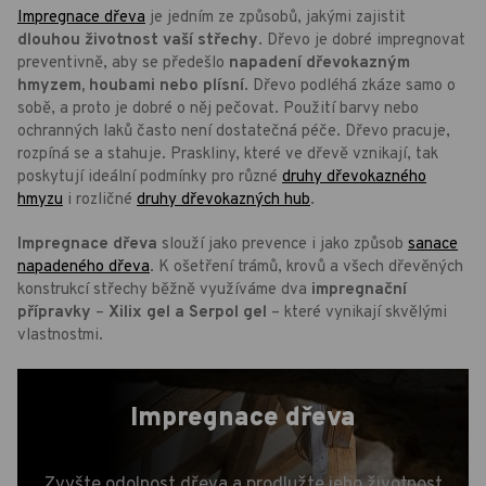
Impregnace dřeva
je jedním ze způsobů, jakými zajistit
dlouhou životnost vaší střechy
. Dřevo je dobré impregnovat
preventivně, aby se předešlo
napadení dřevokazným
hmyzem, houbami nebo plísní
. Dřevo podléhá zkáze samo o
sobě, a proto je dobré o něj pečovat. Použití barvy nebo
ochranných laků často není dostatečná péče. Dřevo pracuje,
rozpíná se a stahuje. Praskliny, které ve dřevě vznikají, tak
poskytují ideální podmínky pro různé
druhy dřevokazného
hmyzu
i rozličné
druhy dřevokazných hub
.
Impregnace dřeva
slouží jako prevence i jako způsob
sanace
napadeného dřeva
. K ošetření trámů, krovů a všech dřevěných
konstrukcí střechy běžně využíváme dva
impregnační
přípravky
–
Xilix gel a Serpol gel
– které vynikají skvělými
vlastnostmi.
Impregnace dřeva
Zvyšte odolnost dřeva a prodlužte jeho životnost