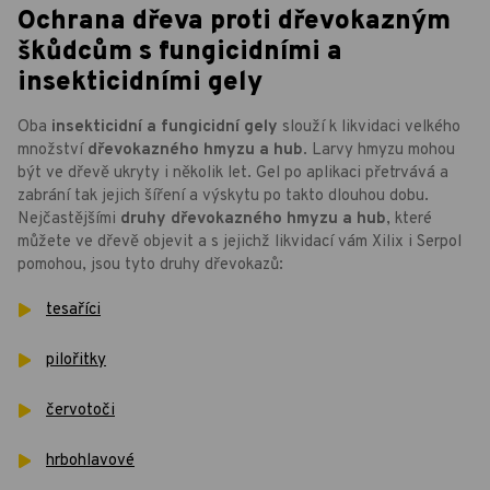
Ochrana dřeva proti dřevokazným
škůdcům s fungicidními a
insekticidními gely
Oba
insekticidní a fungicidní gely
slouží k likvidaci velkého
množství
dřevokazného hmyzu a hub
. Larvy hmyzu mohou
být ve dřevě ukryty i několik let. Gel po aplikaci přetrvává a
zabrání tak jejich šíření a výskytu po takto dlouhou dobu.
Nejčastějšími
druhy dřevokazného hmyzu a hub
, které
můžete ve dřevě objevit a s jejichž likvidací vám Xilix i Serpol
pomohou, jsou tyto druhy dřevokazů:
tesaříci
pilořitky
červotoči
hrbohlavové