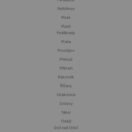
Pardubice
Pelhřimov
Písek
Plzeň
Poděbrady
Praha
Prostějov
Přelouč
Příbram
Rakovník
Říčany
Strakonice
Svitavy
Tábor
Třebíč
Ústí nad Orlicí