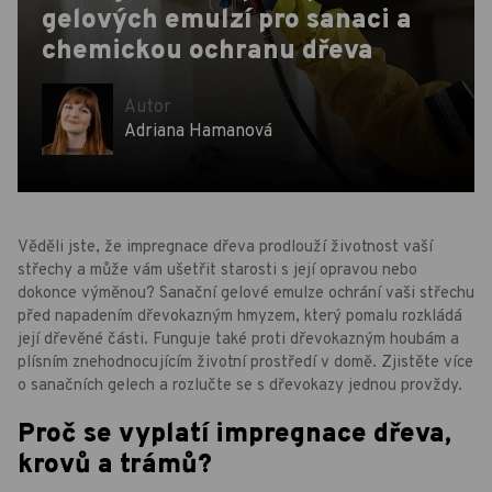
gelových emulzí pro sanaci a
chemickou ochranu dřeva
Autor
Adriana Hamanová
Věděli jste, že impregnace dřeva prodlouží životnost vaší
střechy a může vám ušetřit starosti s její opravou nebo
dokonce výměnou? Sanační gelové emulze ochrání vaši střechu
před napadením dřevokazným hmyzem, který pomalu rozkládá
její dřevěné části. Funguje také proti dřevokazným houbám a
plísním znehodnocujícím životní prostředí v domě. Zjistěte více
o sanačních gelech a rozlučte se s dřevokazy jednou provždy.
Proč se vyplatí impregnace dřeva,
krovů a trámů?