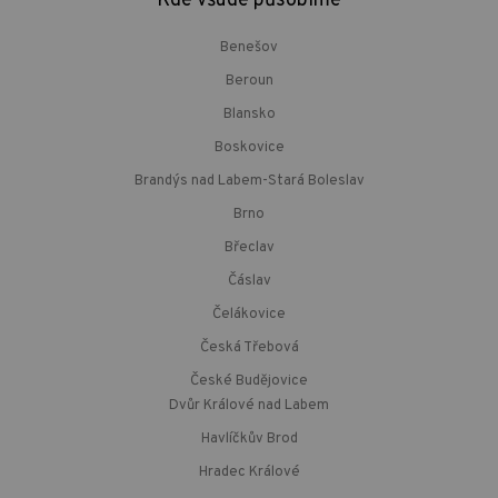
Kde všude působíme
Benešov
Beroun
Blansko
Boskovice
Brandýs nad Labem-Stará Boleslav
Brno
Břeclav
Čáslav
Čelákovice
Česká Třebová
České Budějovice
Dvůr Králové nad Labem
Havlíčkův Brod
Hradec Králové