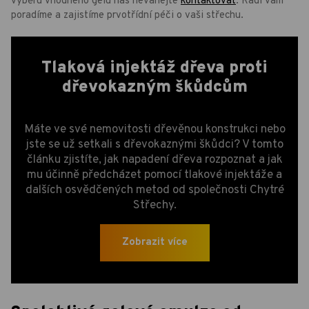
výběru vhodného gelu nás neváhejte
kontaktovat
. Rádi vám
poradíme a zajistíme prvotřídní péči o vaši střechu.
Tlaková injektáž dřeva proti
dřevokazným škůdcům
Máte ve své nemovitosti dřevěnou konstrukci nebo
jste se už setkali s dřevokaznými škůdci? V tomto
článku zjistíte, jak napadení dřeva rozpoznat a jak
mu účinně předcházet pomocí tlakové injektáže a
dalších osvědčených metod od společnosti Chytré
Střechy.
Zobrazit více