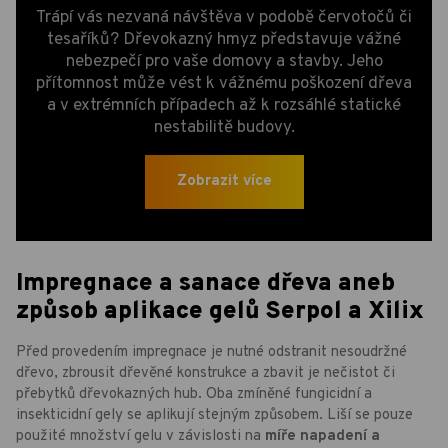
Trápí vás nezvaná návštěva v podobě červotočů či
tesaříků? Dřevokazný hmyz představuje vážné
nebezpečí pro vaše domovy a stavby. Jeho
přítomnost může vést k vážnému poškození dřeva
a v extrémních případech až k rozsáhlé statické
nestabilitě budovy.
Zobrazit více
Impregnace a sanace dřeva aneb
způsob aplikace gelů Serpol a Xilix
Před provedením impregnace je nutné odstranit nesoudržné
dřevo, zbrousit dřevěné konstrukce a zbavit je nečistot či
přebytků dřevokazných hub. Oba zmíněné fungicidní a
insekticidní gely se aplikují stejným způsobem. Liší se pouze
použité množství gelu v závislosti na
míře napadení a