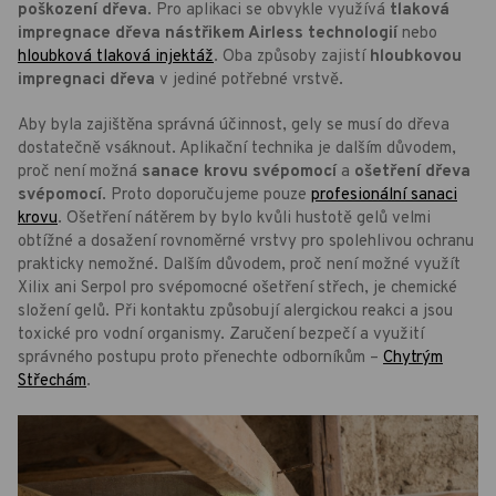
poškození dřeva
. Pro aplikaci se obvykle využívá
tlaková
impregnace dřeva nástřikem Airless technologií
nebo
hloubková tlaková injektáž
. Oba způsoby zajistí
hloubkovou
impregnaci dřeva
v jediné potřebné vrstvě.
Aby byla zajištěna správná účinnost, gely se musí do dřeva
dostatečně vsáknout. Aplikační technika je dalším důvodem,
proč není možná
sanace krovu svépomocí
a
ošetření dřeva
svépomocí
. Proto doporučujeme pouze
profesionální sanaci
krovu
. Ošetření nátěrem by bylo kvůli hustotě gelů velmi
obtížné a dosažení rovnoměrné vrstvy pro spolehlivou ochranu
prakticky nemožné. Dalším důvodem, proč není možné využít
Xilix ani Serpol pro svépomocné ošetření střech, je chemické
složení gelů. Při kontaktu způsobují alergickou reakci a jsou
toxické pro vodní organismy. Zaručení bezpečí a využití
správného postupu proto přenechte odborníkům –
Chytrým
Střechám
.