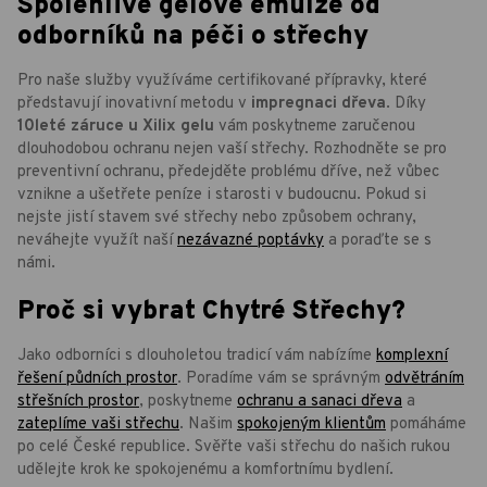
Spolehlivé gelové emulze od
odborníků na péči o střechy
Pro naše služby využíváme certifikované přípravky, které
představují inovativní metodu v
impregnaci dřeva
. Díky
10leté záruce u Xilix gelu
vám poskytneme zaručenou
dlouhodobou ochranu nejen vaší střechy. Rozhodněte se pro
preventivní ochranu, předejděte problému dříve, než vůbec
vznikne a ušetřete peníze i starosti v budoucnu. Pokud si
nejste jistí stavem své střechy nebo způsobem ochrany,
neváhejte využít naší
nezávazné poptávky
a poraďte se s
námi.
Proč si vybrat Chytré Střechy?
Jako odborníci s dlouholetou tradicí vám nabízíme
komplexní
řešení půdních prostor
. Poradíme vám se správným
odvětráním
střešních prostor
, poskytneme
ochranu a sanaci dřeva
a
zateplíme vaši střechu
. Našim
spokojeným klientům
pomáháme
po celé České republice. Svěřte vaši střechu do našich rukou
udělejte krok ke spokojenému a komfortnímu bydlení.