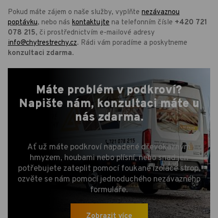
Pokud máte zájem o naše služby, vyplňte
nezávaznou
poptávku
, nebo nás
kontaktujte
na telefonním čísle
+420 721
078 215
, či prostřednictvím e-mailové adresy
info@chytrestrechy.cz
. Rádi vám poradíme a poskytneme
konzultaci zdarma
.
Máte problém v podkroví?
Napište nám, konzultaci máte u
nás
zdarma
.
Ať už máte podkroví napadené dřevokazným
hmyzem, houbami nebo plísní, nebo snad jen
potřebujete zateplit pomocí foukané izolace strop,
ozvěte se nám pomocí jednoduchého nezávazného
formuláře.
Zobrazit více