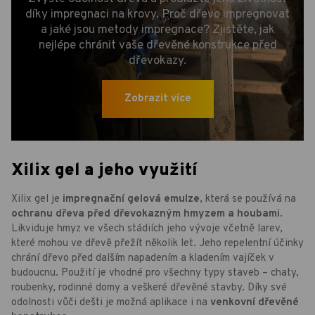
díky impregnaci na krovy. Proč dřevo impregnovat
a jaké jsou metody impregnace? Zjistěte, jak
nejlépe chránit vaše dřevěné konstrukce před
dřevokazy.
Zobrazit více
Xilix gel a jeho využití
Xilix gel je
impregnační gelová emulze
, která se používá na
ochranu dřeva před dřevokazným hmyzem a houbami
.
Likviduje hmyz ve všech stádiích jeho vývoje včetně larev,
které mohou ve dřevě přežít několik let. Jeho repelentní účinky
chrání dřevo před dalším napadením a kladením vajíček v
budoucnu. Použití je vhodné pro všechny typy staveb – chaty,
roubenky, rodinné domy a veškeré dřevěné stavby. Díky své
odolnosti vůči dešti je možná aplikace i na
venkovní dřevěné