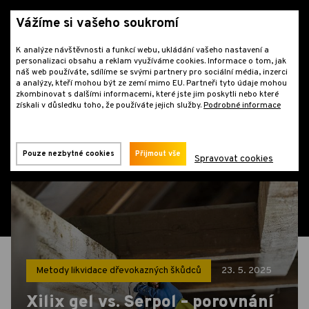
Vážíme si vašeho soukromí
K analýze návštěvnosti a funkcí webu, ukládání vašeho nastavení a
personalizaci obsahu a reklam využíváme cookies. Informace o tom, jak
náš web používáte, sdílíme se svými partnery pro sociální média, inzerci
a analýzy, kteří mohou být ze zemí mimo EU. Partneři tyto údaje mohou
zkombinovat s dalšími informacemi, které jste jim poskytli nebo které
získali v důsledku toho, že používáte jejich služby.
Podrobné informace
Blog
Metody likvidace dřevokazných škůdců
Xilix gel vs. Serpol – porovnání gelových emulzí pro sanaci
a chemickou ochranu dřeva
Pouze nezbytné cookies
Přijmout vše
Spravovat cookies
Metody likvidace dřevokazných škůdců
23. 5. 2025
Xilix gel vs. Serpol – porovnání