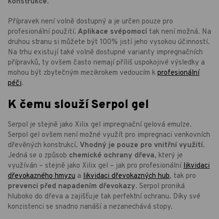
konstrukce
.
Přípravek není volně dostupný a je určen pouze pro
profesionální použití.
Aplikace svépomocí
tak není možná. Na
druhou stranu si můžete být 100% jistí jeho vysokou účinností.
Na trhu existují také volně dostupné varianty impregnačních
přípravků, ty ovšem často nemají příliš uspokojivé výsledky a
mohou být zbytečným mezikrokem vedoucím k
profesionální
péči
.
K čemu slouží Serpol gel
Serpol je stejně jako Xilix gel impregnační gelová emulze.
Serpol gel ovšem není možné využít pro impregnaci venkovních
dřevěných konstrukcí.
Vhodný je pouze pro vnitřní využití
.
Jedná se o způsob
chemické ochrany dřeva
, který je
využíván – stejně jako Xilix gel – jak pro profesionální
likvidaci
dřevokazného hmyzu
a
likvidaci dřevokazných hub
, tak pro
prevenci před napadením dřevokazy
. Serpol proniká
hluboko do dřeva a zajišťuje tak perfektní ochranu. Díky své
konzistenci se snadno nanáší a nezanechává stopy.